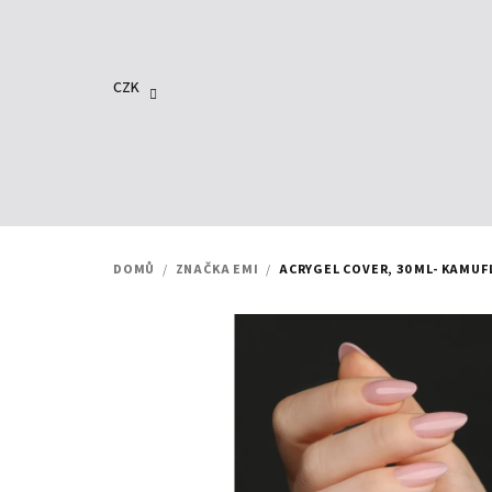
Přejít
na
obsah
CZK
DOMŮ
/
ZNAČKA EMI
/
ACRYGEL COVER, 30 ML- KAMU