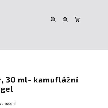
Hledat
Přihlášení
Nákupní
košík
, 30 ml- kamuflážní
ygel
odnocení