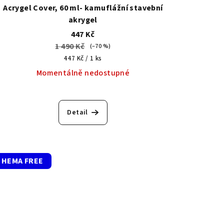
Acrygel Cover, 60 ml- kamuflážní stavební
akrygel
447 Kč
1 490 Kč
(–70 %)
Měrná
447 Kč / 1 ks
cena:
Momentálně nedostupné
Detail
HEMA FREE