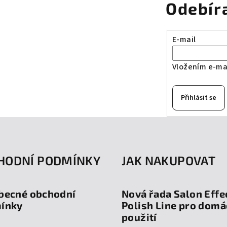
Odebír
E-mail
Vložením e-mai
Přihlásit se
HODNÍ PODMÍNKY
JAK NAKUPOVAT
becné obchodní
Nová řada Salon Effe
ínky
Polish Line pro domá
použití