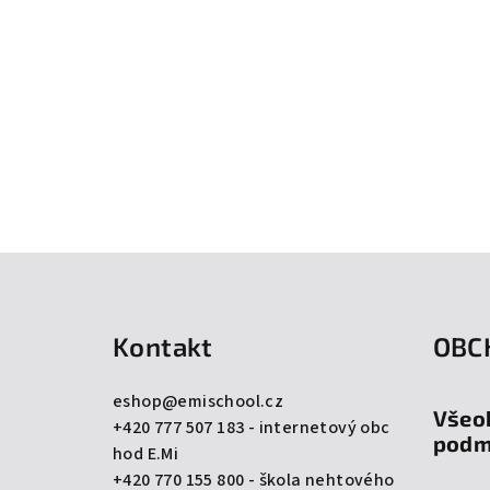
Z
á
Kontakt
OBC
p
a
eshop
@
emischool.cz
Všeo
+420 777 507 183 - internetový obc
t
podm
hod E.Mi
í
+420 770 155 800 - škola nehtového