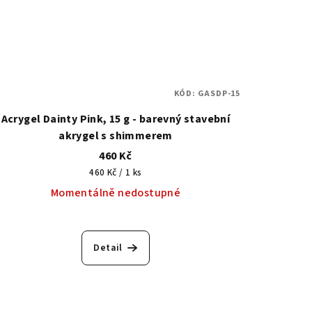
KÓD:
GASDP-15
Acrygel Dainty Pink, 15 g - barevný stavební
akrygel s shimmerem
460 Kč
Měrná
460 Kč / 1 ks
cena:
Momentálně nedostupné
Detail