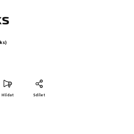
ks
 ks)
Hlídat
Sdílet