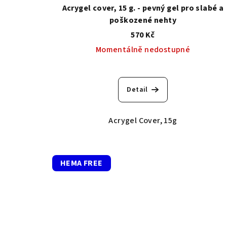
Acrygel cover, 15 g. - pevný gel pro slabé a
poškozené nehty
570 Kč
Momentálně nedostupné
Detail
Acrygel Cover, 15g
HEMA FREE