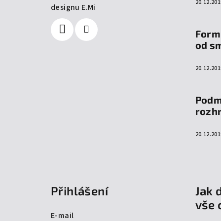
20.12.201
designu E.Mi
Form
od s
20.12.201
Podm
rozh
20.12.201
Přihlášení
Jak 
vše 
E-mail