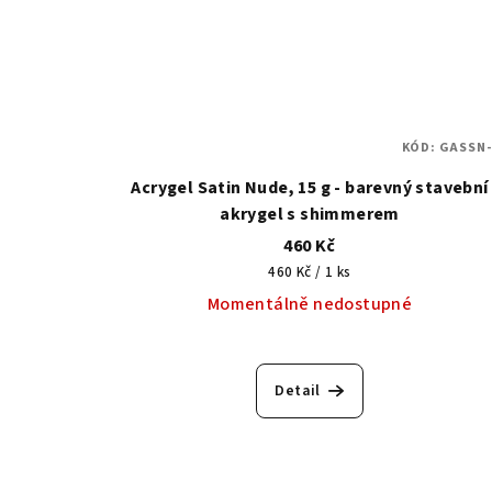
KÓD:
GASSN-
Acrygel Satin Nude, 15 g - barevný stavební
akrygel s shimmerem
460 Kč
Měrná
460 Kč / 1 ks
cena:
Momentálně nedostupné
Detail