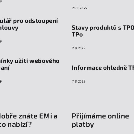
9
26.9.2025
ulář pro odstoupení
mlouvy
Stavy produktů s TP
TPo
9
2.9.2025
ínky užití webového
raní
Informace ohledně T
9
7.8.2025
dobře znáte EMi a
Přijímáme online
co nabízí?
platby