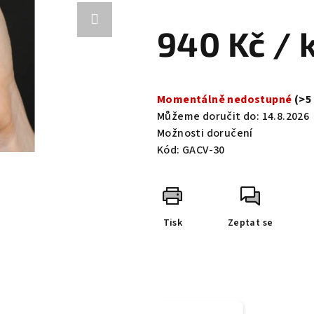
hodnocení
produktu
940 Kč
/ 
je
0,0
z
Měrná
5
cena:
Momentálně nedostupné
(>5
hvězdiček.
Můžeme doručit do:
14.8.2026
Možnosti doručení
Kód:
GACV-30
Tisk
Zeptat se