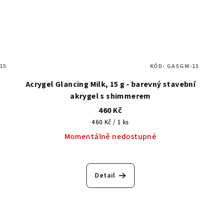
15
KÓD:
GASGM-15
Acrygel Glancing Milk, 15 g - barevný stavební
akrygel s shimmerem
460 Kč
Měrná
460 Kč / 1 ks
cena:
Momentálně nedostupné
Detail