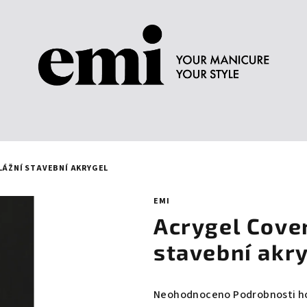
FLÁŽNÍ STAVEBNÍ AKRYGEL
EMI
Acrygel Cover
stavební akr
Průměrné
Neohodnoceno
Podrobnosti h