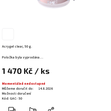
Acrygel clear, 50 g.
Položka byla vyprodána…
1 470 Kč
/ ks
Měrná
Momentálně nedostupné
cena:
Můžeme doručit do:
14.8.2026
Možnosti doručení
Kód:
GAC- 50