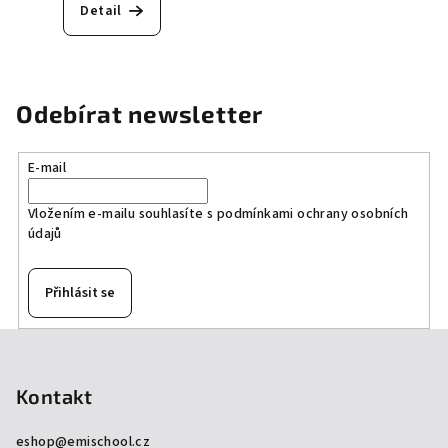
Detail
Odebírat newsletter
E-mail
Vložením e-mailu souhlasíte s
podmínkami ochrany osobních
údajů
Přihlásit se
Z
á
p
Kontakt
a
eshop
@
emischool.cz