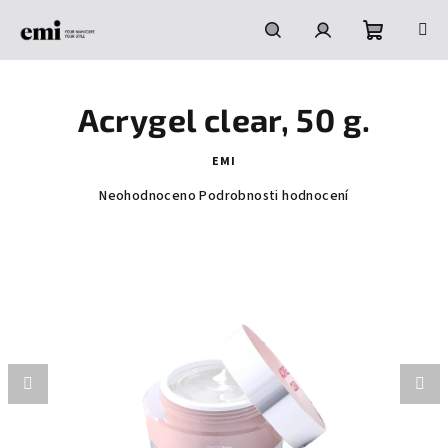
Přejít
na
obsah
Nákupní
Hledat
Přihlášení
Acrygel clear, 50 g.
košík
EMI
Průměrné
Neohodnoceno
Podrobnosti hodnocení
hodnocení
produktu
je
0,0
z
5
hvězdiček.