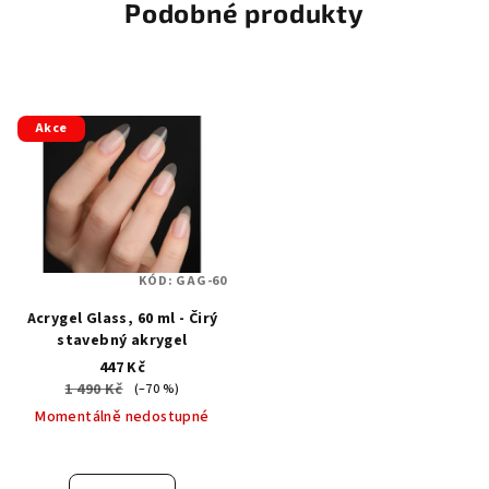
Podobné produkty
Akce
KÓD:
GAG-60
Acrygel Glass, 60 ml - Čirý
stavebný akrygel
447 Kč
1 490 Kč
(–70 %)
Momentálně nedostupné