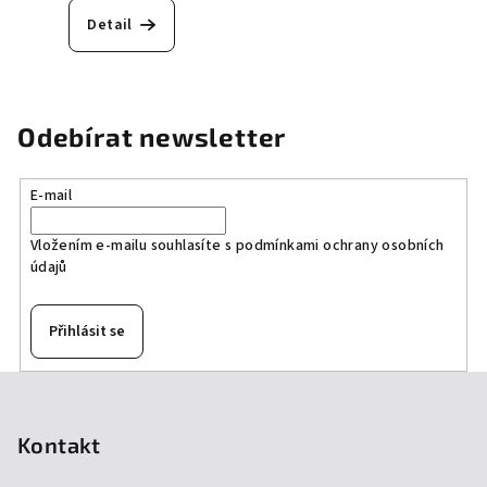
Detail
Odebírat newsletter
E-mail
Vložením e-mailu souhlasíte s
podmínkami ochrany osobních
údajů
Přihlásit se
Z
á
p
Kontakt
a