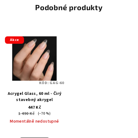
Podobné produkty
Akce
KÓD:
GAG-60
Acrygel Glass, 60 ml - Čirý
stavebný akrygel
447 Kč
1 490 Kč
(–70 %)
Momentálně nedostupné