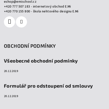
eshop
@
emischool.cz
t
+420 777 507 183 - internetový obchod E.Mi
í
+420 770 155 800 - škola nehtového designu E.Mi
OBCHODNÍ PODMÍNKY
Všeobecné obchodní podmínky
20.12.2019
Formulář pro odstoupení od smlouvy
20.12.2019