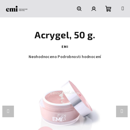
Přejít
na
obsah
Nákupní
Hledat
Přihlášení
Acrygel, 50 g.
košík
EMI
Průměrné
Neohodnoceno
Podrobnosti hodnocení
hodnocení
produktu
je
0,0
z
5
hvězdiček.