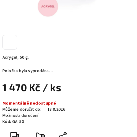
Acrygel, 50 g.
Položka byla vyprodána…
1 470 Kč
/ ks
Měrná
Momentálně nedostupné
cena:
Můžeme doručit do:
13.8.2026
Možnosti doručení
Kód:
GA-50