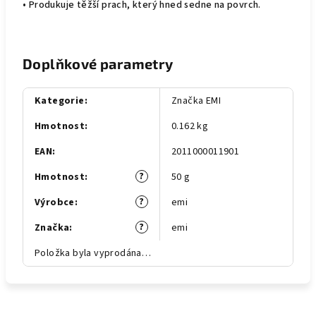
• Produkuje těžší prach, který hned sedne na povrch.
Doplňkové parametry
Kategorie
:
Značka EMI
Hmotnost
:
0.162 kg
EAN
:
2011000011901
?
Hmotnost
:
50 g
?
Výrobce
:
emi
?
Značka
:
emi
Položka byla vyprodána…