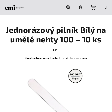
Přejít
na
obsah
Nákupní
Hledat
Přihlášení
Jednorázový pilník Bílý na
košík
umělé nehty 100 – 10 ks
EMI
Průměrné
Neohodnoceno
Podrobnosti hodnocení
hodnocení
produktu
je
0,0
z
5
hvězdiček.