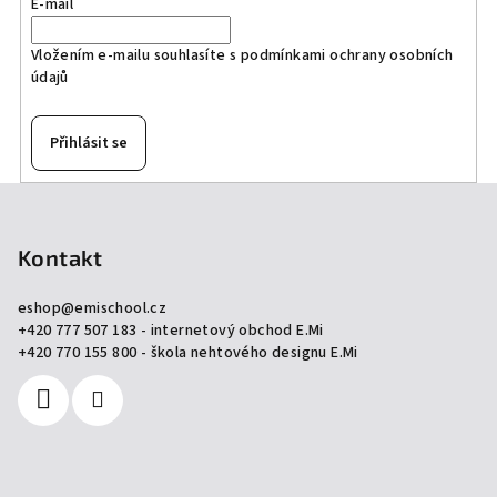
E-mail
Vložením e-mailu souhlasíte s
podmínkami ochrany osobních
údajů
Přihlásit se
Z
á
p
Kontakt
a
eshop
@
emischool.cz
t
+420 777 507 183 - internetový obchod E.Mi
í
+420 770 155 800 - škola nehtového designu E.Mi