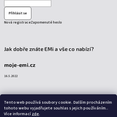
Přihlásit se
Nová registrace
Zapomenuté heslo
Jak dobře znáte EMi a vše co nabízí?
moje-emi.cz
16.5.2022
Přijímáme online platby
Tento web používá soubory cookie. Dalším procházením
tohoto webu vyjadřujete souhlas s jejich používáním..
Více informací
zde
.